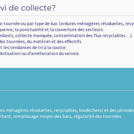
Demande de Devis
border_color
 résiduelles, recyclables, biodéchets…).
rs.
ux recyclables…).
) et des périodes clés à suivre.
es tournées.