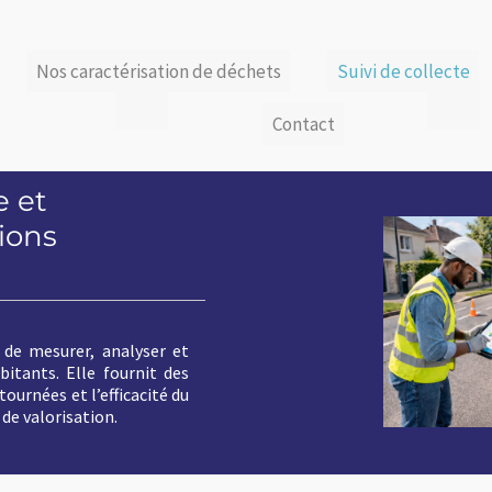
vi de collecte
Formations Déchets
email