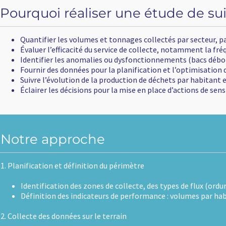
de de suivi de collecte?
tés par secteur, par tournée ou par type de bac (ordures ménagères
, notamment la fréquence, la ponctualité et la couverture des secteu
ements (bacs débordants, collecte manquée, contamination des fl
t l’optimisation des tournées, du matériel et des effectifs.
ets par habitant et les tendances de tri à la source.
 d’actions de sensibilisation ou d’amélioration du service.
ypes de flux (ordures ménagères résiduelles, recyclables, biodéchets
 : volumes par habitant, remplissage moyen des bacs, régularité d