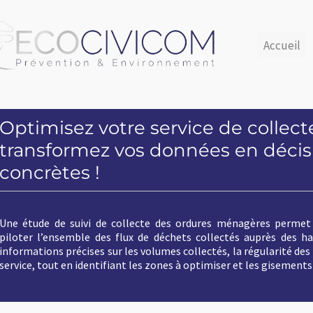
Accueil
Nos caractérisation de déchets
Sui
phone_in_talk
Contact
e collecte et
 en décisions
ménagères permet de mesurer, analyser et
és auprès des habitants. Elle fournit des
la régularité des tournées et l’efficacité du
r et les gisements de valorisation.