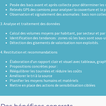
ur déterminer les volumes exacts.
couverture et la ponctualité des tournées.
 : bacs non collectés, débordements, contamination des flux recy
r secteur et par flux.
s bacs sont sous-utilisés ou saturés, variations saisonnières, com
on exploités.
ec tableaux, graphiques et cartes.
ûts
s
tion ciblées