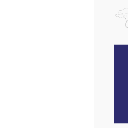
Optimisez votre service d
transformez vos données
concrètes !
Une étude de suivi de collecte des ordures 
piloter l’ensemble des flux de déchets collect
informations précises sur les volumes collectés, 
service, tout en identifiant les zones à optimise